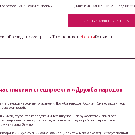
 образования и науки г. Москвы
Лицензия: №Л035-01298-77/001818
ЛИЧНЫЙ КАБИНЕТ СТУДЕНТА
екты
Президентские гранты
IT-деятельность
Новости
Контакты
участниками спецпроекта «Дружба народов
роекте с международным участием «Дружба народов России». Он посвящен Году
 руководителей.
льников, студентов колледжей и техникумов. Под руководством опытного
или студента-старшекурсника педагогического вуза ребята отправятся в
ближнему зарубежью.
викторинах и культурных обменах. Специалисты, в свою очередь, смогут проявить