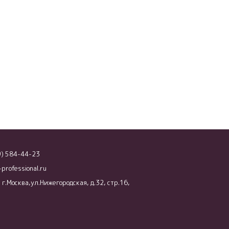
9) 584-44-23
-professional.ru
г.Москва,ул.Нижегородская, д.32, стр.16,