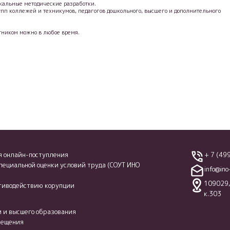
кальные методические разработки.
пп коллежей и техникумов, педагогов дошкольного, высшего и дополнительного
стником можно в любое время.
я онлайн-поступления
+ 7 (49
специальной оценки условий труда (СОУТ ИНО
info@ino
109029, 
тиводействию корупции
к.303
 и высшего образования
вещения