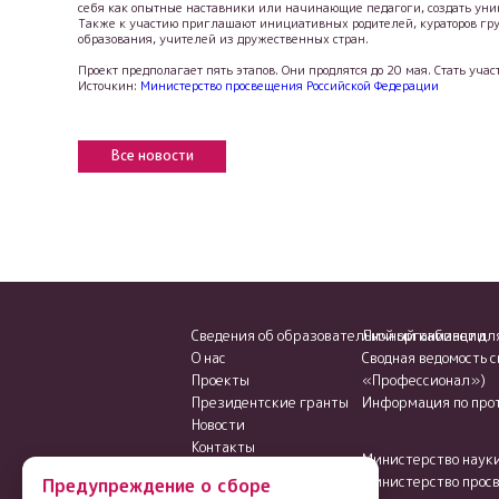
себя как опытные наставники или начинающие педагоги, создать уни
Также к участию приглашают инициативных родителей, кураторов гру
образования, учителей из дружественных стран.
Проект предполагает пять этапов. Они продлятся до 20 мая. Стать уча
Источкин:
Министерство просвещения Российской Федерации
Все новости
Сведения об образовательной организации
Личный кабинет дл
О нас
Сводная ведомость 
Проекты
«Профессионал»)
Президентские гранты
Информация по про
Новости
Контакты
Министерство науки
Министерство прос
Предупреждение о сборе