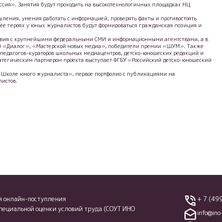
ссия». Занятия будут проходить на высокотехнологичных площадках НЦ
ления, умения работать с информацией, проверять факты и противостоять
ее героях у юных журналистов будут формироваться гражданская позиция и
твия с крупнейшими федеральными СМИ и информационными агентствами, а в
НО «Диалог», «Мастерской новых медиа», победители премии «ШУМ». Также
 педагогов-кураторов школьных медиацентров, детско-юношеских редакций и
ратегическим партнером проекта выступает ФГБУ «Российский детско-юношеский
 «Школе юного журналиста», первое портфолио с публикациями на
истов.
я онлайн-поступления
+ 7 (49
специальной оценки условий труда (СОУТ ИНО
info@ino