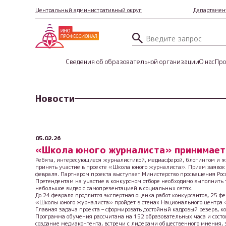
Центральный административный округ
Департамент
Сведения об образовательной организации
О нас
Про
Новости
05.02.26
«Школа юного журналиста» принимает
Ребята, интересующиеся журналистикой, медиасферой, блогингом и же
принять участие в проекте «Школа юного журналиста». Прием заявок
февраля. Партнером проекта выступает Министерство просвещения Рос
Претендентам на участие в конкурсном отборе необходимо выполнить 
небольшое видео с самопрезентацией в социальных сетях.
До 24 февраля продлится экспертная оценка работ конкурсантов, 25 ф
«Школы юного журналиста» пройдет в стенах Национального центра «Р
Главная задача проекта – сформировать достойный кадровый резерв, 
Программа обучения рассчитана на 152 образовательных часа и состо
создание медиаконтента, встречи с лидерами общественного мнения, 