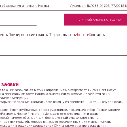
 образования и науки г. Москвы
Лицензия: №Л035-01298-77/001818
ЛИЧНЫЙ КАБИНЕТ СТУДЕНТА
екты
Президентские гранты
IT-деятельность
Новости
Контакты
 заявки
лающие развиваться в этих направлениях, в возрасте от 12 до 17 лет могут
 на официальном сайте Национального центра «Россия» продлится до 18
сийской Федерации.
творческие задания: написать эссе на одну из предложенных тем и опубликовать
евраля будет опубликован список участников, прошедших отбор. Первое занятие
оссия» в Москве 1 марта – в День детского телевидения и радио.
который поможет обеспечить информационный суверенитет страны.
ит из пяти модулей, которые включают теорию и практику журналистики,
экскурсии в редакции федеральных СМИ, а также участие в освещении