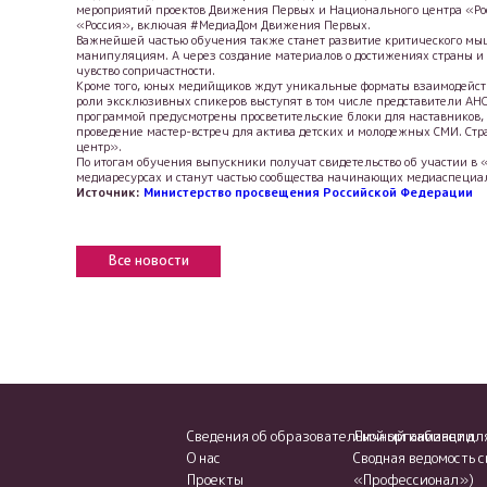
мероприятий проектов Движения Первых и Национального центра «Ро
«Россия», включая #МедиаДом Движения Первых.
Важнейшей частью обучения также станет развитие критического мыш
манипуляциям. А через создание материалов о достижениях страны и 
чувство сопричастности.
Кроме того, юных медийщиков ждут уникальные форматы взаимодейс
роли эксклюзивных спикеров выступят в том числе представители А
программой предусмотрены просветительские блоки для наставников,
проведение мастер-встреч для актива детских и молодежных СМИ. Ст
центр».
По итогам обучения выпускники получат свидетельство об участии в
медиаресурсах и станут частью сообщества начинающих медиаспециал
Источник:
Министерство просвещения Российской Федерации
Все новости
Сведения об образовательной организации
Личный кабинет дл
О нас
Сводная ведомость 
Проекты
«Профессионал»)